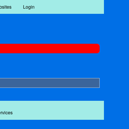
bsites
Login
ervices