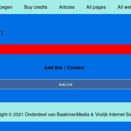
oegen
Buy credits
Articles
All pages
All we
n
Add link
Contact
Add link
ight © 2021 Onderdeel van
BaakmanMedia
&
Vrolijk Internet S